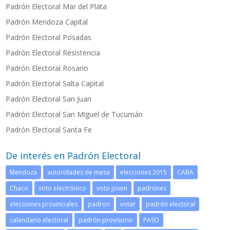
Padrón Electoral Mar del Plata
Padrón Mendoza Capital
Padrón Electoral Posadas
P
adrón Electoral Resistencia
Padrón Electoral Rosario
Padrón Electoral Salta Capital
Padrón Electoral San Juan
Padrón Electoral San Miguel de Tucumán
Padrón Electoral Santa Fe
De interés en Padrón Electoral
Mendoza
autoridades de mesa
elecciones 2015
CABA
Chaco
voto electrónico
voto joven
padrones
elecciones provinciales
padron
votar
padrón electoral
calendario electoral
padrón provisorio
PASO