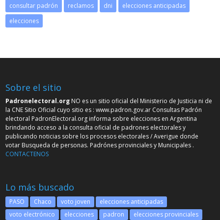
consultar padrón
reclamos
dni
elecciones anticipadas
elecciones
Sobre el sitio
Padronelectoral.org
NO es un sitio oficial del Ministerio de Justicia ni de
la CNE Sitio Oficial cuyo sitio es :
www.padron.gov.ar
Consultas Padrón
electoral PadronElectoral.org informa sobre elecciones en Argentina
brindando acceso a la consulta oficial de padrones electorales y
publicando noticias sobre los procesos electorales / Averigue donde
votar Busqueda de personas. Padrónes provinciales y Municipales .
CONTACTENOS
Lo más buscado
PASO
Chaco
voto joven
elecciones anticipadas
voto electrónico
elecciones
padron
elecciones provinciales