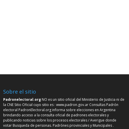
Sobre el sitio
Padronelectoral.org
NO es un sitio oficial del Ministerio de Justicia ni de
la CNE Sitio Oficial cuyo sitio es :
www.padron.gov.ar
Consultas Padrón
electoral PadronElectoral.org informa sobre elecciones en Argentina
brindando acceso a la consulta oficial de padrones electorales y
publicando noticias sobre los procesos electorales / Averigue donde
votar Busqueda de personas. Padrónes provinciales y Municipales .