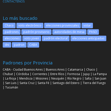
CONTACTENOS
Lo más buscado
Chaco
voto electrónico
elecciones provinciales
votar
padrones
padrón provisorio
autoridades de mesa
PASO
elecciones
voto joven
padrón electoral
elecciones anticipadas
dni
padron
CABA
Padrones por Provincia
CABA - Ciudad Buenos Aires
|
Buenos Aires
|
Catamarca
|
Chaco
|
Chubut
|
Córdoba
|
Corrientes
|
Entre Ríos
|
Formosa
|
Jujuy
|
La Pampa
|
La Rioja
|
Mendoza
|
Misiones
|
Neuquén
|
Río Negro
|
Salta
|
San Juan
|
San Luis
|
Santa Cruz
|
Santa Fé
|
Santiago del Estero
|
Tierra del Fuego
|
Tucumán