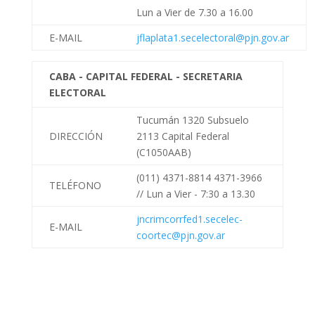
Lun a Vier de 7.30 a 16.00
E-MAIL
jflaplata1.secelectoral@pjn.gov.ar
CABA - CAPITAL FEDERAL - SECRETARIA
ELECTORAL
Tucumán 1320 Subsuelo
DIRECCIÓN
2113
Capital Federal
(C1050AAB)
(011) 4371-8814 4371-3966
TELÉFONO
//
Lun a Vier - 7:30 a 13.30
jncrimcorrfed1.secelec-
E-MAIL
coortec@pjn.gov.ar