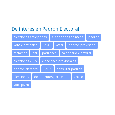
De interés en Padrón Electoral
elecciones anticipadas
autoridades de mesa
padron
voto electrónico
PASO
votar
padrón provisorio
reclamos
dni
padrones
calendario electoral
elecciones 2015
elecciones provinciales
padrón electoral
CABA
consultar padrón
elecciones
documentos para votar
Chaco
voto joven