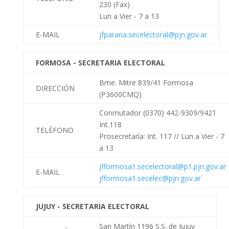
230 (Fax)
Lun a Vier - 7 a 13
E-MAIL
jfparana.secelectoral@pjn.gov.ar
FORMOSA - SECRETARIA ELECTORAL
Bme. Mitre 839/41 Formosa
DIRECCIÓN
(P3600CMQ)
Conmutador (0370) 442-9309/9421
Int.118
TELÉFONO
Prosecretaría: Int. 117 //
Lun a Vier - 7
a 13
jfformosa1.secelectoral@p1.pjn.gov.ar
E-MAIL
jfformosa1.secelec@pjn.gov.ar
JUJUY - SECRETARIA ELECTORAL
San Martín 1196 S.S. de Jujuy