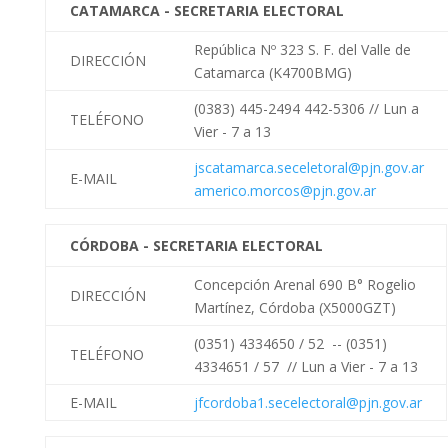
CATAMARCA - SECRETARIA ELECTORAL
República Nº 323 S. F. del Valle de
DIRECCIÓN
Catamarca (K4700BMG)
(0383) 445-2494 442-5306 //
Lun a
TELÉFONO
Vier - 7 a 13
jscatamarca.seceletoral@pjn.gov.ar
E-MAIL
americo.morcos@pjn.gov.ar
CÓRDOBA - SECRETARIA ELECTORAL
Concepción Arenal 690 B° Rogelio
DIRECCIÓN
Martínez, Córdoba (X5000GZT)
(0351) 4334650 / 52 -- (0351)
TELÉFONO
4334651 / 57 //
Lun a Vier - 7 a 13
E-MAIL
jfcordoba1.secelectoral@pjn.gov.ar