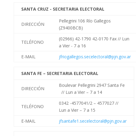
SANTA CRUZ - SECRETARIA ELECTORAL
Pellegrini 106 Río Gallegos
DIRECCIÓN
(Z9400BCB)
(02966) 42-1790 42-0170 Fax //
Lun
TELÉFONO
a Vier - 7 a 16
E-MAIL
jfriogallegos.secelectoral@pjn.gov.ar
SANTA FE – SECRETARIA ELECTORAL
Boulevar Pellegrini 2947 Santa Fe
DIRECCIÓN
// Lun a Vier – 7 a 14
0342 -4577041/2 – 4577027
//
TELÉFONO
Lun a Vier – 7 a 15
E-MAIL
jfsantafe1.secelectoral@pjn.gov.ar