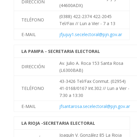
DIRECCIÓN
(44600ADX)
(0388) 422-2374 422-2045
TELÉFONO
Tel/Fax //
Lun a Vier - 7 a 13
E-MAIL
jfjujuy1.secelectoral@pjn.gov.ar
LA PAMPA - SECRETARIA ELECTORAL
Av. Julio A. Roca 153 Santa Rosa
DIRECCIÓN
(L6300BAB)
43-3426 Tel/Fax Conmut. (02954)
TELÉFONO
41-0168/0167 Int.302 //
Lun a Vier -
7:30 a 13:30
E-MAIL
jfsantarosa.secelectoral@pjn.gov.ar
LA RIOJA -SECRETARIA ELECTORAL
Joaquín V. González 85 La Rioja