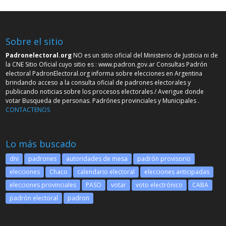
Sobre el sitio
Padronelectoral.org
NO es un sitio oficial del Ministerio de Justicia ni de
la CNE Sitio Oficial cuyo sitio es :
www.padron.gov.ar
Consultas Padrón
electoral PadronElectoral.org informa sobre elecciones en Argentina
brindando acceso a la consulta oficial de padrones electorales y
publicando noticias sobre los procesos electorales / Averigue donde
votar Busqueda de personas. Padrónes provinciales y Municipales .
CONTACTENOS
Lo más buscado
dni
padrones
autoridades de mesa
padrón provisorio
elecciones
Chaco
calendario electoral
elecciones anticipadas
elecciones provinciales
PASO
votar
voto electrónico
CABA
padrón electoral
padron