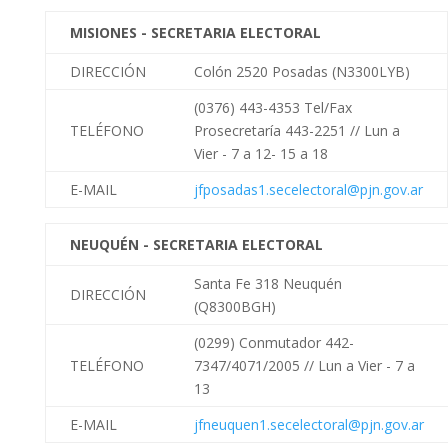
MISIONES - SECRETARIA ELECTORAL
DIRECCIÓN
Colón 2520 Posadas (N3300LYB)
(0376) 443-4353 Tel/Fax
TELÉFONO
Prosecretaría 443-2251 //
Lun a
Vier - 7 a 12- 15 a 18
E-MAIL
jfposadas1.secelectoral@pjn.gov.ar
NEUQUÉN - SECRETARIA ELECTORAL
Santa Fe 318 Neuquén
DIRECCIÓN
(Q8300BGH)
(0299) Conmutador 442-
TELÉFONO
7347/4071/2005 //
Lun a Vier - 7 a
13
E-MAIL
jfneuquen1.secelectoral@pjn.gov.ar