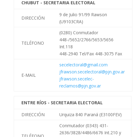
CHUBUT - SECRETARIA ELECTORAL
9 de Julio 91/99 Rawson
DIRECCIÓN
(U9103CRA)
(0280) Conmutador
448-/5652/2766/5653/5656
TELÉFONO
Int.118
448-2940 Tel/Fax 448-3075 Fax
secelectoral@gmail.com
jfrawson.secelectoral@pjn.gov.ar
E-MAIL
jfrawson.secelec-
reclamos@pjn.gov.ar
ENTRE RÍOS - SECRETARIA ELECTORAL
DIRECCIÓN
Urquiza 840 Paraná (E3100FEV)
Conmutador (0343) 431-
2636/3828/4486/6676 Int.210 y
TELÉFONO