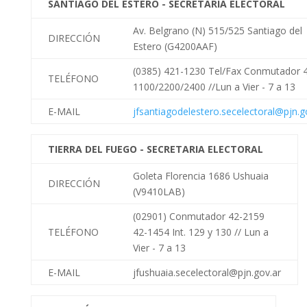
SANTIAGO DEL ESTERO - SECRETARIA ELECTORAL
Av. Belgrano (N) 515/525 Santiago del
DIRECCIÓN
Estero (G4200AAF)
(0385) 421-1230 Tel/Fax Conmutador 
TELÉFONO
1100/2200/2400 //Lun a Vier - 7 a 13
E-MAIL
jfsantiagodelestero.secelectoral@pjn.g
TIERRA DEL FUEGO - SECRETARIA ELECTORAL
Goleta
Florencia
1686 Ushuaia
DIRECCIÓN
(V9410LAB)
(02901) Conmutador 42-2159
TELÉFONO
42-1454 Int. 129 y 130 //
Lun a
Vier - 7 a 13
E-MAIL
jfushuaia.secelectoral@pjn.gov.ar