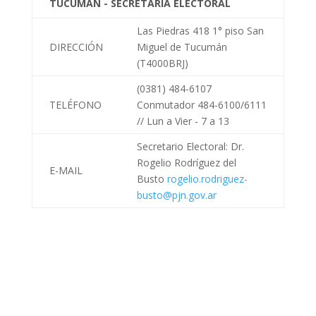
TUCUMÁN - SECRETARIA ELECTORAL
Las Piedras 418 1° piso San
DIRECCIÓN
Miguel de Tucumán
(T4000BRJ)
(0381) 484-6107
TELÉFONO
Conmutador 484-6100/6111
// Lun a Vier - 7 a 13
Secretario Electoral: Dr.
Rogelio Rodríguez del
E-MAIL
Busto
rogelio.rodriguez-
busto@pjn.gov.ar