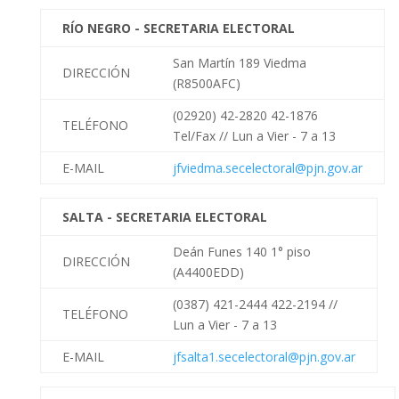
RÍO NEGRO - SECRETARIA ELECTORAL
San Martín 189 Viedma
DIRECCIÓN
(R8500AFC)
(02920) 42-2820 42-1876
TELÉFONO
Tel/Fax //
Lun a Vier - 7 a 13
E-MAIL
jfviedma.secelectoral@pjn.gov.ar
SALTA - SECRETARIA ELECTORAL
Deán Funes 140 1° piso
DIRECCIÓN
(A4400EDD)
(0387) 421-2444 422-2194 //
TELÉFONO
Lun a Vier - 7 a 13
E-MAIL
jfsalta1.secelectoral@pjn.gov.ar