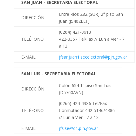
SAN JUAN - SECRETARIA ELECTORAL
Entre Ríos 282 (SUR) 2° piso San
DIRECCIÓN
Juan (J5402EEF)
(0264) 421-0613
TELÉFONO
422-3367 Tel/Fax //
Lun a Vier - 7
a 13
E-MAIL
jfsanjuan1.secelectoral@pjn.gov.ar
SAN LUIS - SECRETARIA ELECTORAL
Colón 654 1° piso San Luis
DIRECCIÓN
(D5700AVN)
(0266) 424-4386 Tel/Fax
TELÉFONO
Conmutador 442-5146/4386
//
Lun a Vier - 7 a 13
E-MAIL
jfslse@d1.pjn.gov.ar