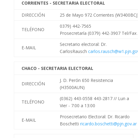
CORRIENTES - SECRETARIA ELECTORAL
DIRECCIÓN
25 de Mayo 972 Corrientes (W3400BCJ
0379) 442-7565
TELÉFONO
Prosecretaría (0379) 442-3907 Tel/Fax 
Secretario
electoral: Dr.
E-MAIL
Carlos
Rausch
carlos.rausch@w1.pjn.go
CHACO - SECRETARIA ELECTORAL
J. D. Perón 650 Resistencia
DIRECCIÓN
(H3500AUN)
(0362) 443-0558 443-2817 //
Lun a
TELÉFONO
Vier - 7:00 a 13:00
Prosecretario Electoral: Dr. Ricardo
E-MAIL
Boschetti
ricardo.boschetti@pjn.gov.ar