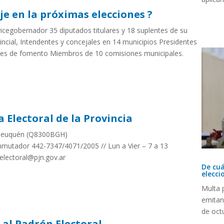
ije en la próximas elecciones ?
icegobernador 35 diputados titulares y 18 suplentes de su
vincial, Intendentes y concejales en 14 municipios Presidentes
nes de fomento Miembros de 10 comisiones municipales.
a Electoral de la Provincia
Neuquén (Q8300BGH)
onmutador 442-7347/4071/2005 // Lun a Vier – 7 a 13
electoral@pjn.gov.ar
De cuá
elecci
Multa 
emitan
de oct
al Padrón Electoral