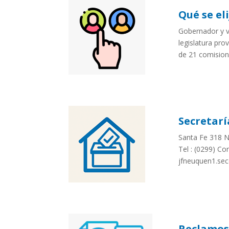
Qué se el
Gobernador y v
legislatura pro
de 21 comisio
Secretarí
Santa Fe 318 
Tel : (0299) C
jfneuquen1.sec
Reclamos 