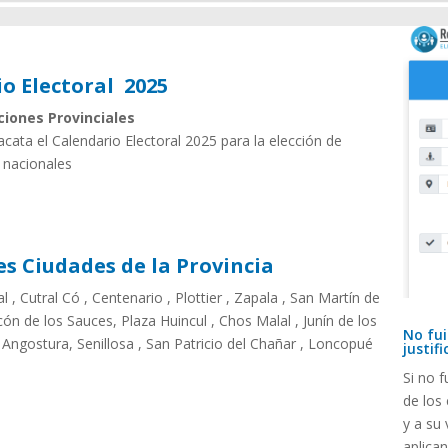
o Electoral 2025
cciones Provinciales
 acata el Calendario Electoral 2025 para la elección de
 nacionales
es Ciudades de la Provincia
 , Cutral Có , Centenario , Plottier , Zapala , San Martín de
cón de los Sauces, Plaza Huincul , Chos Malal , Junín de los
No fui
a Angostura, Senillosa , San Patricio del Chañar , Loncopué
justif
Si no f
de los
y a su
aplica