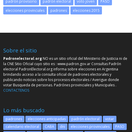
padrón provisorio
padrón electoral
voto joven
PASO
elecciones provinciales
padrones
elecciones 2015
Sobre el sitio
Padronelectoral.org
NO es un sitio oficial del Ministerio de Justicia ni de
la CNE Sitio Oficial cuyo sitio es :
www.padron.gov.ar
Consultas Padrón
electoral PadronElectoral.org informa sobre elecciones en Argentina
brindando acceso a la consulta oficial de padrones electorales y
publicando noticias sobre los procesos electorales / Averigue donde
votar Busqueda de personas. Padrónes provinciales y Municipales .
CONTACTENOS
Lo más buscado
padrones
elecciones anticipadas
padrón electoral
votar
calendario electoral
CABA
dni
elecciones provinciales
PASO