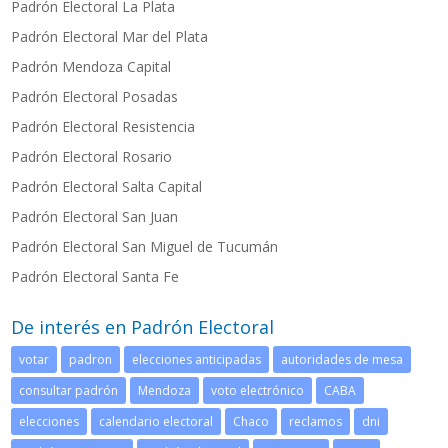
Padrón Electoral La Plata
Padrón Electoral Mar del Plata
Padrón Mendoza Capital
Padrón Electoral Posadas
P
adrón Electoral Resistencia
Padrón Electoral Rosario
Padrón Electoral Salta Capital
Padrón Electoral San Juan
Padrón Electoral San Miguel de Tucumán
Padrón Electoral Santa Fe
De interés en Padrón Electoral
votar
padron
elecciones anticipadas
autoridades de mesa
consultar padrón
Mendoza
voto electrónico
CABA
elecciones
calendario electoral
Chaco
reclamos
dni