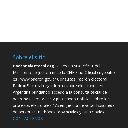
calendario electoral
padrón provisorio
Chaco
voto joven
padrón electoral
padron
elecciones anticipadas
Río negro
padrones
elecciones provinciales
consultar padrón
autoridades de mesa
voto electrónico
elecciones 2015
Sobre el sitio
Padronelectoral.org
NO es un sitio oficial del
Ministerio de Justicia ni de la CNE Sitio Oficial cuyo sitio
es :
www.padron.gov.ar
Consultas Padrón electoral
PadronElectoral.org informa sobre elecciones en
Argentina brindando acceso a la consulta oficial de
padrones electorales y publicando noticias sobre los
procesos electorales / Averigue donde votar Busqueda
de personas. Padrónes provinciales y Municipales .
CONTACTENOS