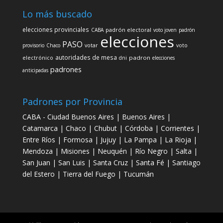
Lo más buscado
elecciones provinciales
padrón electoral
CABA
voto joven
padrón
elecciones
PASO
votar
provisorio
Chaco
voto
autoridades de mesa
padron
electrónico
dni
elecciones
padrones
anticipadas
Padrones por Provincia
CABA - Ciudad Buenos Aires
|
Buenos Aires
|
Catamarca
|
Chaco
|
Chubut
|
Córdoba
|
Corrientes
|
Entre Ríos
|
Formosa
|
Jujuy
|
La Pampa
|
La Rioja
|
Mendoza
|
Misiones
|
Neuquén
|
Río Negro
|
Salta
|
San Juan
|
San Luis
|
Santa Cruz
|
Santa Fé
|
Santiago
del Estero
|
Tierra del Fuego
|
Tucumán