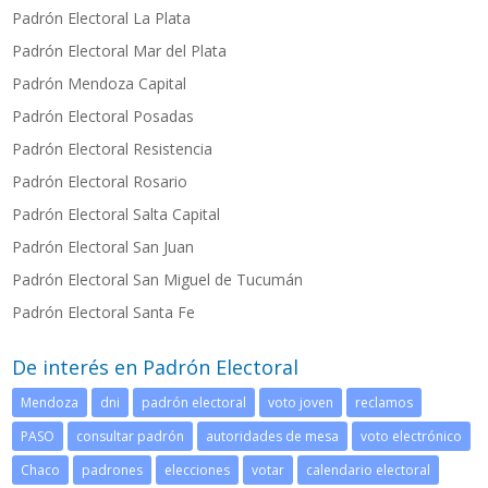
Padrón Electoral La Plata
Padrón Electoral Mar del Plata
Padrón Mendoza Capital
Padrón Electoral Posadas
P
adrón Electoral Resistencia
Padrón Electoral Rosario
Padrón Electoral Salta Capital
Padrón Electoral San Juan
Padrón Electoral San Miguel de Tucumán
Padrón Electoral Santa Fe
De interés en Padrón Electoral
Mendoza
dni
padrón electoral
voto joven
reclamos
PASO
consultar padrón
autoridades de mesa
voto electrónico
Chaco
padrones
elecciones
votar
calendario electoral