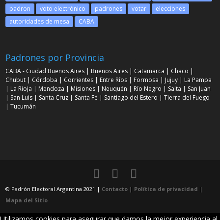
padron
voto electrónico
padrones
votar
elecciones
autoridades de mesa
CABA
Padrones por Provincia
CABA - Ciudad Buenos Aires
|
Buenos Aires
|
Catamarca
|
Chaco
|
Chubut
|
Córdoba
|
Corrientes
|
Entre Ríos
|
Formosa
|
Jujuy
|
La Pampa
|
La Rioja
|
Mendoza
|
Misiones
|
Neuquén
|
Río Negro
|
Salta
|
San Juan
|
San Luis
|
Santa Cruz
|
Santa Fé
|
Santiago del Estero
|
Tierra del Fuego
|
Tucumán
© Padrón Electoral Argentina 2021 |
Contacto
|
Política de privacidad
|
Mapa del Sitio
Utilizamos cookies para asegurar que damos la mejor experiencia al