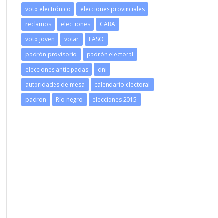
voto electrónico
elecciones provinciales
reclamos
elecciones
CABA
voto joven
votar
PASO
padrón provisorio
padrón electoral
elecciones anticipadas
dni
autoridades de mesa
calendario electoral
padron
Río negro
elecciones 2015