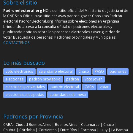
Sobre el sitio
Padronelectoral.org
NO es un sitio oficial del Ministerio de Justicia ni de
la CNE Sitio Oficial cuyo sitio es :
www.padron.gov.ar
Consultas Padrón
electoral PadronElectoral.org informa sobre elecciones en Argentina
brindando acceso a la consulta oficial de padrones electorales y
publicando noticias sobre los procesos electorales / Averigue donde
votar Busqueda de personas. Padrónes provinciales y Municipales .
CONTACTENOS
Lo más buscado
voto electrónico
calendario electoral
Chaco
PASO
padrones
elecciones
padrón provisorio
padron
voto joven
elecciones provinciales
padrón electoral
CABA
votar
elecciones anticipadas
autoridades de mesa
Padrones por Provincia
CABA - Ciudad Buenos Aires
|
Buenos Aires
|
Catamarca
|
Chaco
|
Chubut
|
Córdoba
|
Corrientes
|
Entre Ríos
|
Formosa
|
Jujuy
|
La Pampa