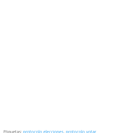
Etiquetas:
protocolo elecciones
,
protocolo votar