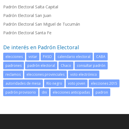
Padrón Electoral Salta Capital
Padrón Electoral San Juan
Padrón Electoral San Miguel de Tucumán
Padrón Electoral Santa Fe
De interés en Padrón Electoral
elecciones
votar
PASO
calendario electoral
CABA
padrones
padrón electoral
Chaco
consultar padrón
reclamos
elecciones provinciales
voto electrónico
autoridades de mesa
Río negro
voto joven
elecciones 2015
padrón provisorio
dni
elecciones anticipadas
padron