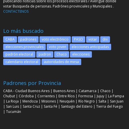
publicando noticias sobre los procesos electorales / Averigue donde
votar Busqueda de personas. Padrónes provinciales y Municipales .
CONTACTENOS
Lo más buscado
CABA
padrones
voto electrónico
PASO
votar
dni
elecciones provinciales
voto joven
elecciones anticipadas
padrón electoral
padron
Chaco
elecciones
calendario electoral
autoridades de mesa
Padrones por Provincia
CABA - Ciudad Buenos Aires
|
Buenos Aires
|
Catamarca
|
Chaco
|
Chubut
|
Córdoba
|
Corrientes
|
Entre Ríos
|
Formosa
|
Jujuy
|
La Pampa
|
La Rioja
|
Mendoza
|
Misiones
|
Neuquén
|
Río Negro
|
Salta
|
San Juan
|
San Luis
|
Santa Cruz
|
Santa Fé
|
Santiago del Estero
|
Tierra del Fuego
|
Tucumán