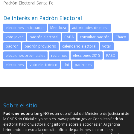
Padrón Electoral Santa Fe
De interés en Padrón Electoral
elecciones anticipadas
Mendoza
autoridades de mesa
voto joven
padrón electoral
CABA
consultar padrón
Chaco
padron
padrón provisorio
calendario electoral
votar
elecciones provinciales
reclamos
elecciones 2015
PASO
elecciones
voto electrónico
dni
padrones
Sobre el sitio
Padronelectoral.org
NO es un sitio oficial del Ministerio de Justicia ni de
la CNE Sitio Oficial cuyo sitio es :
www.padron.gov.ar
Consultas Padrón
electoral PadronElectoral.org informa sobre elecciones en Argentina
brindando acceso a la consulta oficial de padrones electorales y