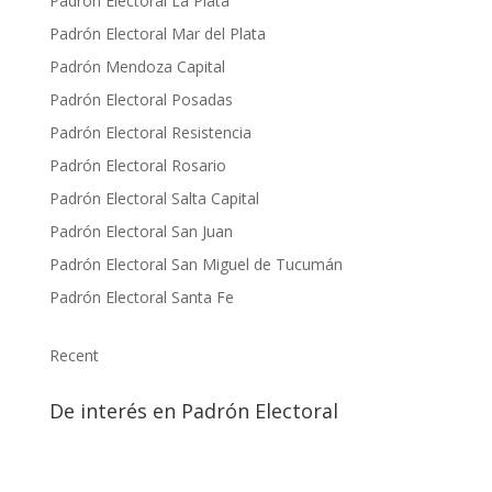
Padrón Electoral La Plata
Padrón Electoral Mar del Plata
Padrón Mendoza Capital
Padrón Electoral Posadas
P
adrón Electoral Resistencia
Padrón Electoral Rosario
Padrón Electoral Salta Capital
Padrón Electoral San Juan
Padrón Electoral San Miguel de Tucumán
Padrón Electoral Santa Fe
Recent
De interés en Padrón Electoral
PASO
padron
elecciones anticipadas
dni
consultar padrones
elecciones
padrones
padrón electoral
voto