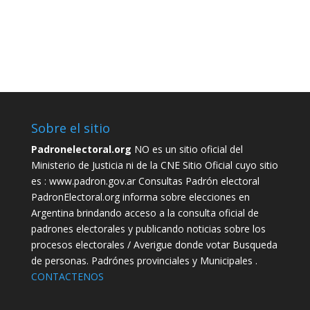
votar
joven
reclamos
padrón provisorio
calendario electoral
Chaco
autoridades de mesa
elecciones 2015
CABA
consultar padrón
elecciones provinciales
voto electrónico
Sobre el sitio
Padronelectoral.org
NO es un sitio oficial del
Ministerio de Justicia ni de la CNE Sitio Oficial cuyo sitio
es :
www.padron.gov.ar
Consultas Padrón electoral
PadronElectoral.org informa sobre elecciones en
Argentina brindando acceso a la consulta oficial de
padrones electorales y publicando noticias sobre los
procesos electorales / Averigue donde votar Busqueda
de personas. Padrónes provinciales y Municipales .
CONTACTENOS