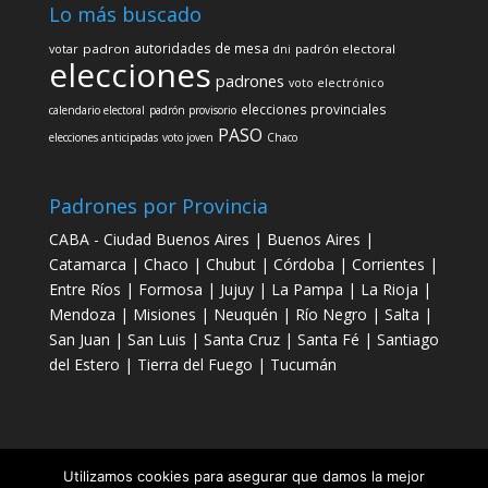
Lo más buscado
autoridades de mesa
votar
padron
padrón electoral
dni
elecciones
padrones
voto electrónico
elecciones provinciales
calendario electoral
padrón provisorio
PASO
elecciones anticipadas
voto joven
Chaco
Padrones por Provincia
CABA - Ciudad Buenos Aires
|
Buenos Aires
|
Catamarca
|
Chaco
|
Chubut
|
Córdoba
|
Corrientes
|
Entre Ríos
|
Formosa
|
Jujuy
|
La Pampa
|
La Rioja
|
Mendoza
|
Misiones
|
Neuquén
|
Río Negro
|
Salta
|
San Juan
|
San Luis
|
Santa Cruz
|
Santa Fé
|
Santiago
del Estero
|
Tierra del Fuego
|
Tucumán
Utilizamos cookies para asegurar que damos la mejor