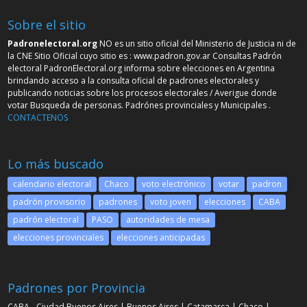
Sobre el sitio
Padronelectoral.org
NO es un sitio oficial del Ministerio de Justicia ni de
la CNE Sitio Oficial cuyo sitio es :
www.padron.gov.ar
Consultas Padrón
electoral PadronElectoral.org informa sobre elecciones en Argentina
brindando acceso a la consulta oficial de padrones electorales y
publicando noticias sobre los procesos electorales / Averigue donde
votar Busqueda de personas. Padrónes provinciales y Municipales .
CONTACTENOS
Lo más buscado
calendario electoral
Chaco
voto electrónico
votar
padron
padrón provisorio
padrones
voto joven
elecciones
CABA
padrón electoral
PASO
autoridades de mesa
elecciones provinciales
elecciones anticipadas
Padrones por Provincia
CABA - Ciudad Buenos Aires
|
Buenos Aires
|
Catamarca
|
Chaco
|