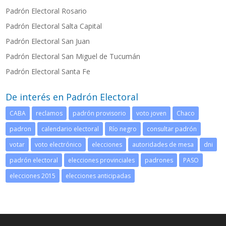
Padrón Electoral Rosario
Padrón Electoral Salta Capital
Padrón Electoral San Juan
Padrón Electoral San Miguel de Tucumán
Padrón Electoral Santa Fe
De interés en Padrón Electoral
CABA
reclamos
padrón provisorio
voto joven
Chaco
padron
calendario electoral
Río negro
consultar padrón
votar
voto electrónico
elecciones
autoridades de mesa
dni
padrón electoral
elecciones provinciales
padrones
PASO
elecciones 2015
elecciones anticipadas