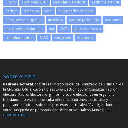
Chaco
elecciones 2015
calendario electoral
padrón electoral
padron
reclamos
votar
autoridades de mesa
elecciones anticipadas
Mendoza
padrón provisorio
padrones
elecciones provinciales
dni
CABA
voto electrónico
consultar padrón
PASO
voto joven
elecciones
Sobre el sitio
Padronelectoral.org
NO es un sitio oficial del Ministerio de Justicia ni de
la CNE Sitio Oficial cuyo sitio es :
www.padron.gov.ar
Consultas Padrón
electoral PadronElectoral.org informa sobre elecciones en Argentina
brindando acceso a la consulta oficial de padrones electorales y
publicando noticias sobre los procesos electorales / Averigue donde
votar Busqueda de personas. Padrónes provinciales y Municipales .
CONTACTENOS