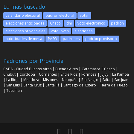
Lo más buscado
calendario electoral
padrón electoral
votar
elecciones anticipadas
Chaco
dni
voto electrónico
padron
elecciones provinciales
voto joven
elecciones
autoridades de mesa
PASO
padrones
padrón provisorio
Padrones por Provincia
CABA - Ciudad Buenos Aires
|
Buenos Aires
|
Catamarca
|
Chaco
|
Chubut
|
Córdoba
|
Corrientes
|
Entre Ríos
|
Formosa
|
Jujuy
|
La Pampa
|
La Rioja
|
Mendoza
|
Misiones
|
Neuquén
|
Río Negro
|
Salta
|
San Juan
|
San Luis
|
Santa Cruz
|
Santa Fé
|
Santiago del Estero
|
Tierra del Fuego
|
Tucumán