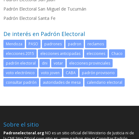
Padrón Electoral San Miguel de Tucumán
Padrón Electoral Santa Fe
De interés en Padrón Electoral
Mendoza
PASO
padrones
padron
reclamos
elecciones 2015
elecciones anticipadas
elecciones
Chaco
padrón electoral
dni
votar
elecciones provinciales
voto electrónico
voto joven
CABA
padrón provisorio
consultar padrón
autoridades de mesa
calendario electoral
Sobre el sitio
Padronelectoral.org
NO es un sitio oficial del Ministerio de Justicia ni de
la CNE Sitio Oficial cuyo sitio es :
www.padron.gov.ar
Consultas Padrón