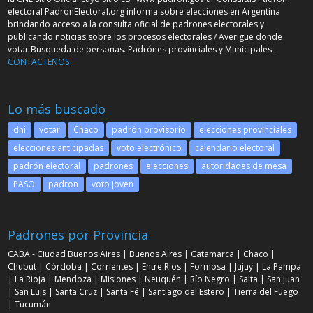
electoral PadronElectoral.org informa sobre elecciones en Argentina
brindando acceso a la consulta oficial de padrones electorales y
publicando noticias sobre los procesos electorales / Averigue donde
votar Busqueda de personas. Padrónes provinciales y Municipales .
CONTACTENOS
Lo más buscado
dni
votar
Chaco
padrón provisorio
elecciones provinciales
elecciones anticipadas
voto electrónico
calendario electoral
padrón electoral
padrones
elecciones
autoridades de mesa
PASO
padron
voto joven
Padrones por Provincia
CABA - Ciudad Buenos Aires
|
Buenos Aires
|
Catamarca
|
Chaco
|
Chubut
|
Córdoba
|
Corrientes
|
Entre Ríos
|
Formosa
|
Jujuy
|
La Pampa
|
La Rioja
|
Mendoza
|
Misiones
|
Neuquén
|
Río Negro
|
Salta
|
San Juan
|
San Luis
|
Santa Cruz
|
Santa Fé
|
Santiago del Estero
|
Tierra del Fuego
|
Tucumán